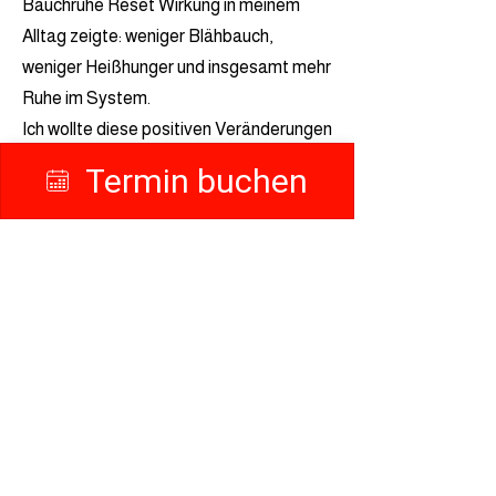
Bauchruhe Reset Wirkung in meinem
Alltag zeigte: weniger Blähbauch,
weniger Heißhunger und insgesamt mehr
Ruhe im System.
Ich wollte diese positiven Veränderungen
nicht wieder verlieren und habe deshalb
Termin buchen
das Erstgespräch gebucht. Die
Einordnung war individuell und ohne
Druck – danach wusste ich genau,
welche Therapie-Begleitung für mich
sinnvoll ist.“
Fragen zur
Bestätigung