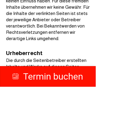
keinen Einfluss haben. Für diese fremden
Inhalte übernehmen wir keine Gewähr. Für
die Inhalte der verlinkten Seiten ist stets
der jeweilige Anbieter oder Betreiber
verantwortlich. Bei Bekanntwerden von
Rechtsverletzungen entfernen wir
derartige Links umgehend.
Urheberrecht
Die durch die Seitenbetreiber erstellten
Inhalte und Werke auf diesen Seiten
unterliegen dem deutschen Urheberrecht.
Termin buchen
Downloads und Kopien dieser Seite sind
nur für den privaten, nicht kommerziellen
Gebrauch gestattet. Soweit Inhalte nicht
vom Betreiber erstellt wurden, werden die
Urheberrechte Dritter beachtet und
entsprechende Inhalte gekennzeichnet.
Bei Bekanntwerden von
Rechtsverletzungen entfernen wir
derartige Inhalte umgehend.