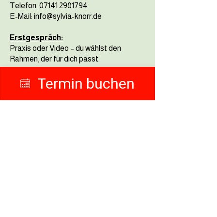
Telefon:
07141 2981794
E-Mail: info@sylvia-knorr.de
Erstgespräch:
Praxis oder Video – du wählst den
Rahmen, der für dich passt.
Termin buchen
Öffnungszeiten:
Termine nach Vereinbarung.
Du bekommst einen klaren Rahmen –
ohne Hektik.
So bleibt Raum für Fragen und die