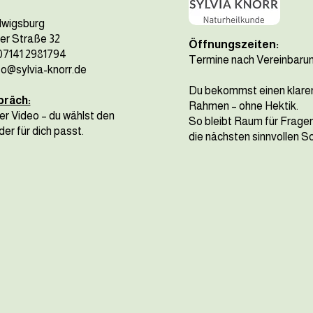
dwigsburg
er Straße 32
Öffnungszeiten:
07141 2981794
Termine nach Vereinbaru
nfo@sylvia-knorr.de
Du bekommst einen klare
präch:
Rahmen – ohne Hektik.
er Video – du wählst den
So bleibt Raum für Frage
er für dich passt.
die nächsten sinnvollen Sc