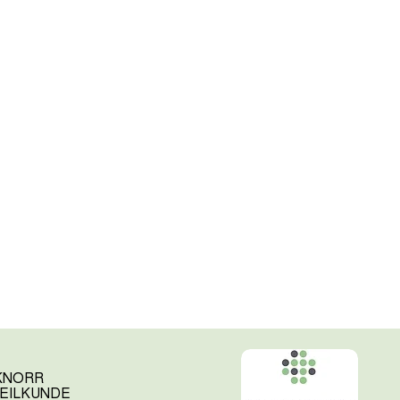
 KNORR
EILKUNDE