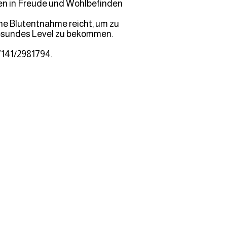
ben in Freude und Wohlbefinden
ine Blutentnahme reicht, um zu
 gesundes Level zu bekommen.
7141/2981794.