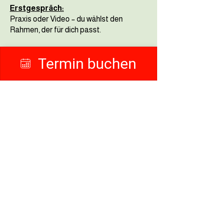
Erstgespräch:
Praxis oder Video – du wählst den
Rahmen, der für dich passt.
Termin buchen
Öffnungszeiten:
Termine nach Vereinbarung.
Du bekommst einen klaren Rahmen –
ohne Hektik.
So bleibt Raum für Fragen und die
nächsten sinnvollen Schritte.