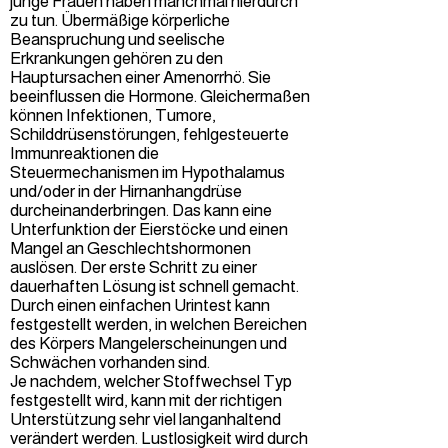
junge Frauen haben manchmal hierdurch
zu tun. Übermäßige körperliche
Beanspruchung und seelische
Erkrankungen gehören zu den
Hauptursachen einer Amenorrhö. Sie
beeinflussen die Hormone. Gleichermaßen
können Infektionen, Tumore,
Schilddrüsenstörungen, fehlgesteuerte
Immunreaktionen die
Steuermechanismen im Hypothalamus
und/oder in der Hirnanhangdrüse
durcheinanderbringen. Das kann eine
Unterfunktion der Eierstöcke und einen
Mangel an Geschlechtshormonen
auslösen. Der erste Schritt zu einer
dauerhaften Lösung ist schnell gemacht.
Durch einen einfachen Urintest kann
festgestellt werden, in welchen Bereichen
des Körpers Mangelerscheinungen und
Schwächen vorhanden sind.
Je nachdem, welcher Stoffwechsel Typ
festgestellt wird, kann mit der richtigen
Unterstützung sehr viel langanhaltend
verändert werden. Lustlosigkeit wird durch