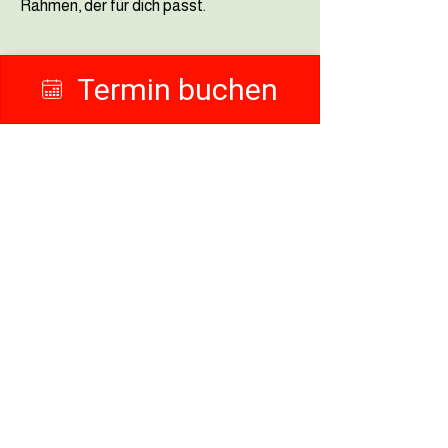
Rahmen, der für dich passt.
Termin buchen
Öffnungszeiten:
Termine nach Vereinbarung.
Du bekommst einen klaren Rahmen –
ohne Hektik.
So bleibt Raum für Fragen und die
nächsten sinnvollen Schritte.
VERTRAUEN